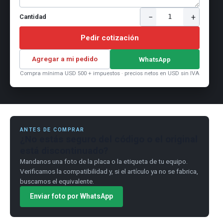
−
+
1
Cantidad
Pedir cotización
Agregar a mi pedido
WhatsApp
Compra mínima USD 500 + impuestos · precios netos en USD sin IVA
ANTES DE COMPRAR
¿No estás seguro del código o el original
está discontinuado?
Mandanos una foto de la placa o la etiqueta de tu equipo.
Verificamos la compatibilidad y, si el artículo ya no se fabrica,
buscamos el equivalente.
Enviar foto por WhatsApp