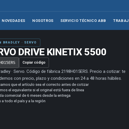
NOVEDADES
NOSOTROS
SERVICIO TÉCNICO ABB
TRABAJ
N BRADLEY · SERVO
RVO DRIVE KINETIX 5500
H015ERS
Copiar código
radley · Servo. Código de fábrica 2198H015ERS. Precio a cotizar: te
emos con precio, plazo y condiciones en 24 a 48 horas hábiles.
camos que el artículo sea el correcto antes de cotizar
os el equivalente si el original está fuera de línea
tía comercial de 6 meses desde la entrega
 a todo el país y a la región