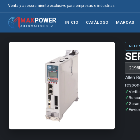
Venta y asesoramiento exclusivo para empresas e industrias
MAX
POWER
INICIO
CATÁLOGO
MARCAS
AUTOMATION S.R.L.
ALLE
SE
2198
Allen B
respond
✓
Verifi
✓
Buscam
✓
Garan
✓
Envíos