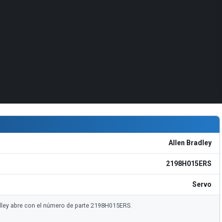
Allen Bradley
2198H015ERS
Servo
radley abre con el número de parte 2198H015ERS.