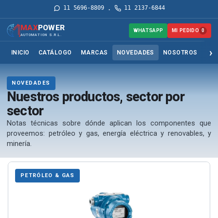
11 5696-8809
11 2137-6844
·
MAX
POWER
MI PEDIDO
WHATSAPP
0
AUTOMATION S.R.L.
INICIO
CATÁLOGO
MARCAS
NOVEDADES
NOSOTROS
SER
NOVEDADES
Nuestros productos, sector por
sector
Notas técnicas sobre dónde aplican los componentes que
proveemos: petróleo y gas, energía eléctrica y renovables, y
minería.
PETRÓLEO & GAS