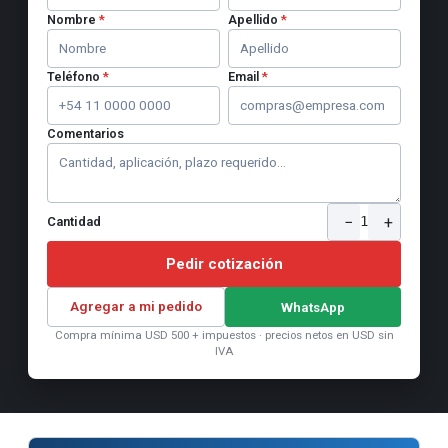
Nombre
*
Apellido
*
Teléfono
*
Email
*
Comentarios
−
+
1
Cantidad
Pedir cotización
Agregar a mi pedido
WhatsApp
Compra mínima USD 500 + impuestos · precios netos en USD sin
IVA