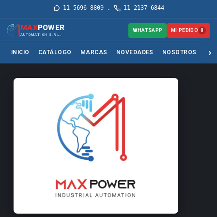
11 5696-8809
11 2137-6844
·
MAX
POWER
MI PEDIDO
WHATSAPP
0
AUTOMATION S.R.L.
INICIO
CATÁLOGO
MARCAS
NOVEDADES
NOSOTROS
SER