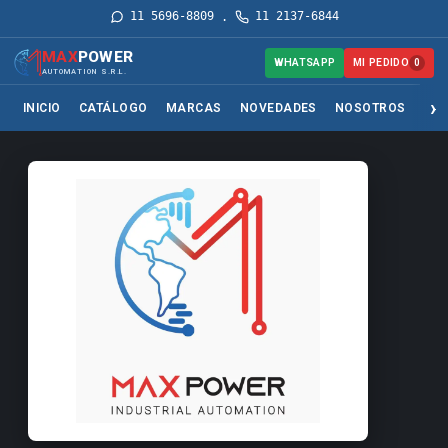
11 5696-8809
11 2137-6844
·
MAX
POWER
MI PEDIDO
WHATSAPP
0
AUTOMATION S.R.L.
INICIO
CATÁLOGO
MARCAS
NOVEDADES
NOSOTROS
SER