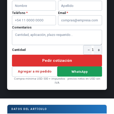
Teléfono
*
Email
*
Comentarios
−
+
1
Cantidad
Pedir cotización
Agregar a mi pedido
WhatsApp
Compra mínima USD 500 + impuestos · precios netos en USD sin
IVA
DATOS DEL ARTÍCULO