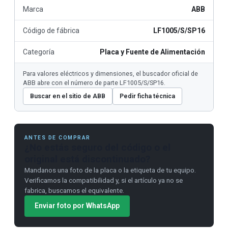
Marca
ABB
Código de fábrica
LF1005/S/SP16
Categoría
Placa y Fuente de Alimentación
Para valores eléctricos y dimensiones, el buscador oficial de
ABB abre con el número de parte LF1005/S/SP16.
Buscar en el sitio de ABB
Pedir ficha técnica
ANTES DE COMPRAR
¿No estás seguro del código o el
original está discontinuado?
Mandanos una foto de la placa o la etiqueta de tu equipo.
Verificamos la compatibilidad y, si el artículo ya no se
fabrica, buscamos el equivalente.
Enviar foto por WhatsApp