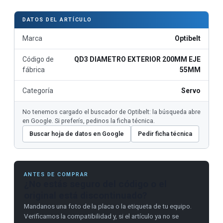
DATOS DEL ARTÍCULO
Marca
Optibelt
Código de
QD3 DIAMETRO EXTERIOR 200MM EJE
fábrica
55MM
Categoría
Servo
No tenemos cargado el buscador de Optibelt: la búsqueda abre
en Google. Si preferís, pedinos la ficha técnica.
Buscar hoja de datos en Google
Pedir ficha técnica
ANTES DE COMPRAR
¿No estás seguro del código o el
original está discontinuado?
Mandanos una foto de la placa o la etiqueta de tu equipo.
Verificamos la compatibilidad y, si el artículo ya no se