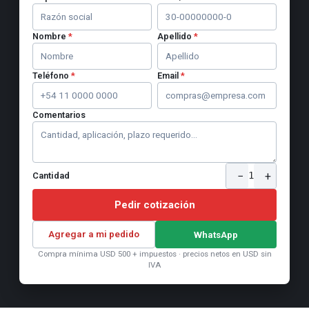
Nombre
*
Apellido
*
Teléfono
*
Email
*
Comentarios
−
+
1
Cantidad
Pedir cotización
Agregar a mi pedido
WhatsApp
Compra mínima USD 500 + impuestos · precios netos en USD sin
IVA