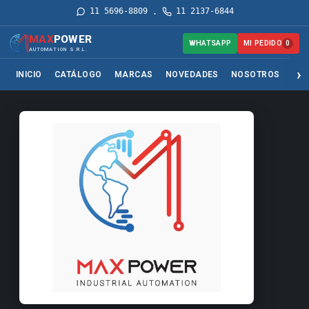
11 5696-8809
11 2137-6844
·
MAX
POWER
MI PEDIDO
WHATSAPP
0
AUTOMATION S.R.L.
INICIO
CATÁLOGO
MARCAS
NOVEDADES
NOSOTROS
SER