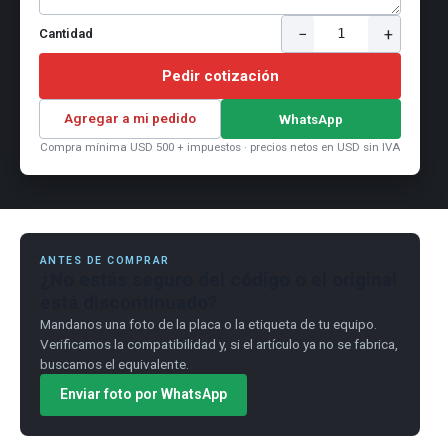
−
+
1
Cantidad
Pedir cotización
Agregar a mi pedido
WhatsApp
Compra mínima USD 500 + impuestos · precios netos en USD sin IVA
ANTES DE COMPRAR
¿No estás seguro del código o el original
está discontinuado?
Mandanos una foto de la placa o la etiqueta de tu equipo.
Verificamos la compatibilidad y, si el artículo ya no se fabrica,
buscamos el equivalente.
Enviar foto por WhatsApp