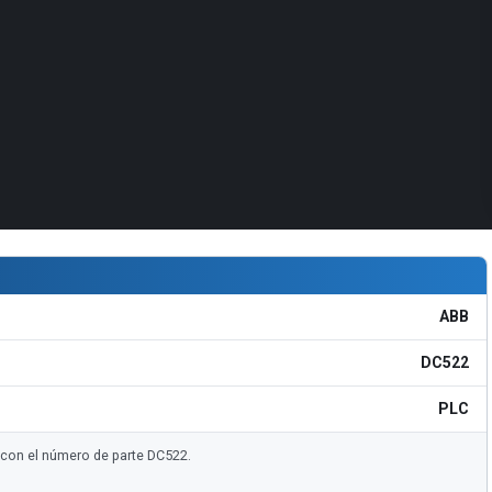
ABB
DC522
PLC
e con el número de parte DC522.