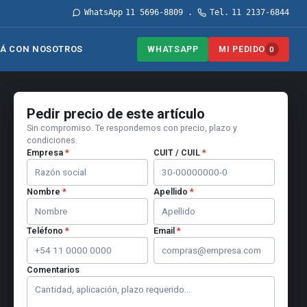
WhatsApp
11 5696-8809
Tel.
11 2137-6844
·
WHATSAPP
MI PEDIDO
Á CON NOSOTROS
0
Pedir precio de este artículo
Sin compromiso. Te respondemos con precio, plazo y
condiciones.
Empresa
*
CUIT / CUIL
*
Nombre
*
Apellido
*
Teléfono
*
Email
*
Comentarios