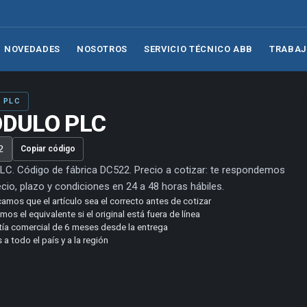
NOVEDADES
NOSOTROS
SERVICIO TÉCNICO ABB
TRABAJ
· PLC
DULO PLC
2
Copiar código
LC. Código de fábrica DC522. Precio a cotizar: te respondemos
cio, plazo y condiciones en 24 a 48 horas hábiles.
camos que el artículo sea el correcto antes de cotizar
os el equivalente si el original está fuera de línea
tía comercial de 6 meses desde la entrega
 a todo el país y a la región