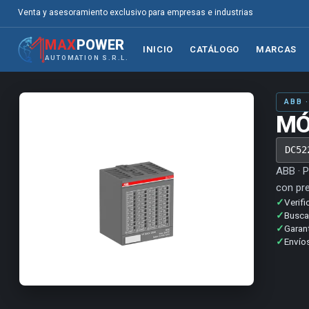
Venta y asesoramiento exclusivo para empresas e industrias
MAX
POWER
INICIO
CATÁLOGO
MARCAS
AUTOMATION S.R.L.
ABB 
MÓ
DC52
ABB · P
con pre
✓
Verifi
✓
Buscam
✓
Garan
✓
Envíos