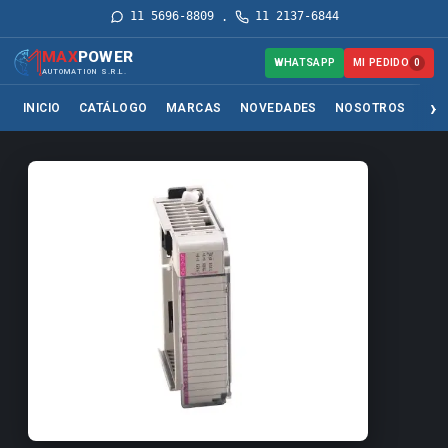
11 5696-8809
11 2137-6844
·
MAX
POWER
MI PEDIDO
WHATSAPP
0
AUTOMATION S.R.L.
INICIO
CATÁLOGO
MARCAS
NOVEDADES
NOSOTROS
SER