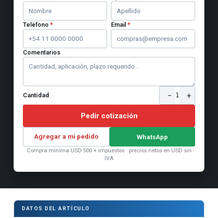
Teléfono
*
Email
*
Comentarios
−
+
1
Cantidad
Pedir cotización
Agregar a mi pedido
WhatsApp
Compra mínima USD 500 + impuestos · precios netos en USD sin
IVA
DATOS DEL ARTÍCULO