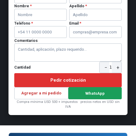
Nombre
*
Apellido
*
Teléfono
*
Email
*
Comentarios
−
+
1
Cantidad
Pedir cotización
Agregar a mi pedido
WhatsApp
Compra mínima USD 500 + impuestos · precios netos en USD sin
IVA