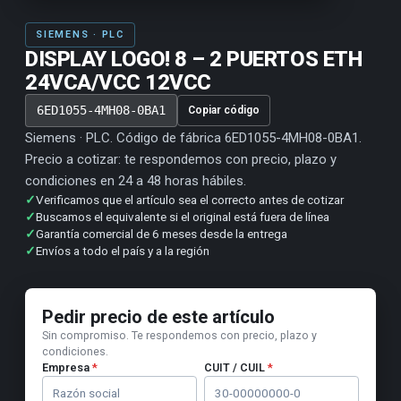
SIEMENS · PLC
DISPLAY LOGO! 8 – 2 PUERTOS ETH
24VCA/VCC 12VCC
6ED1055-4MH08-0BA1
Copiar código
Siemens · PLC. Código de fábrica 6ED1055-4MH08-0BA1.
Precio a cotizar: te respondemos con precio, plazo y
condiciones en 24 a 48 horas hábiles.
✓
Verificamos que el artículo sea el correcto antes de cotizar
✓
Buscamos el equivalente si el original está fuera de línea
✓
Garantía comercial de 6 meses desde la entrega
✓
Envíos a todo el país y a la región
Pedir precio de este artículo
Sin compromiso. Te respondemos con precio, plazo y
condiciones.
Empresa
*
CUIT / CUIL
*