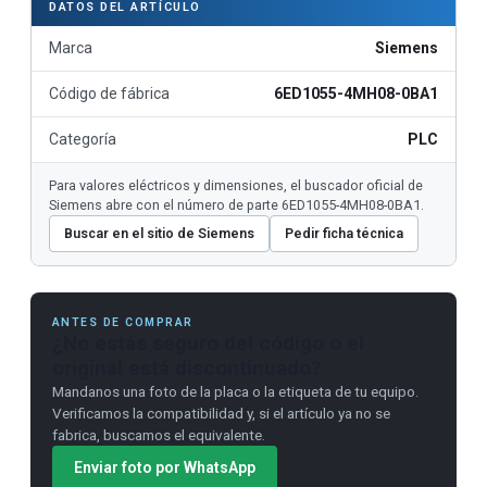
DATOS DEL ARTÍCULO
Marca
Siemens
Código de fábrica
6ED1055-4MH08-0BA1
Categoría
PLC
Para valores eléctricos y dimensiones, el buscador oficial de
Siemens abre con el número de parte 6ED1055-4MH08-0BA1.
Buscar en el sitio de Siemens
Pedir ficha técnica
ANTES DE COMPRAR
¿No estás seguro del código o el
original está discontinuado?
Mandanos una foto de la placa o la etiqueta de tu equipo.
Verificamos la compatibilidad y, si el artículo ya no se
fabrica, buscamos el equivalente.
Enviar foto por WhatsApp