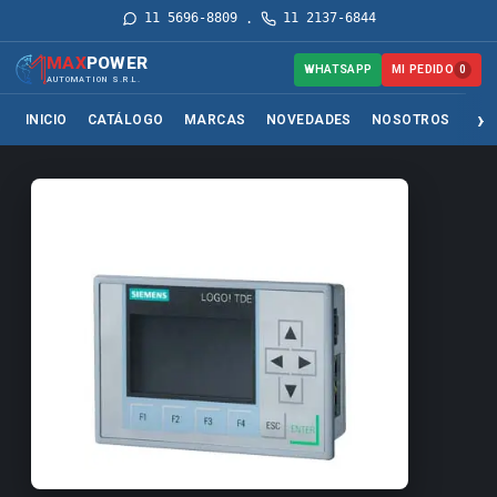
11 5696-8809
11 2137-6844
·
MAX
POWER
MI PEDIDO
WHATSAPP
0
AUTOMATION S.R.L.
INICIO
CATÁLOGO
MARCAS
NOVEDADES
NOSOTROS
SER