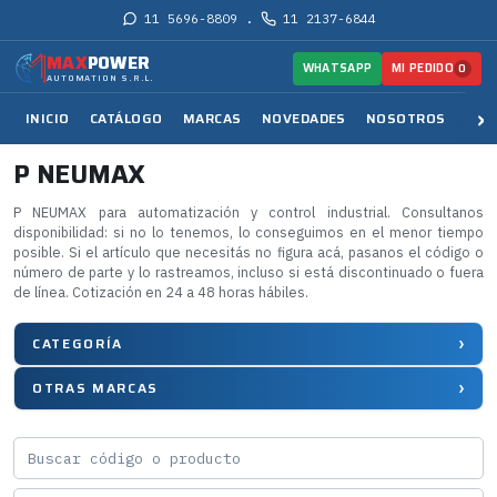
11 5696-8809
11 2137-6844
·
MAX
POWER
MI PEDIDO
WHATSAPP
0
AUTOMATION S.R.L.
INICIO
CATÁLOGO
MARCAS
NOVEDADES
NOSOTROS
SER
P NEUMAX
P NEUMAX para automatización y control industrial. Consultanos
disponibilidad: si no lo tenemos, lo conseguimos en el menor tiempo
posible. Si el artículo que necesitás no figura acá, pasanos el código o
número de parte y lo rastreamos, incluso si está discontinuado o fuera
de línea. Cotización en 24 a 48 horas hábiles.
CATEGORÍA
OTRAS MARCAS