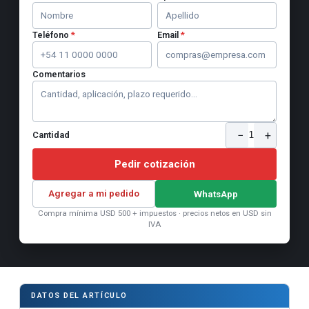
Teléfono
*
Email
*
Comentarios
−
+
1
Cantidad
Pedir cotización
Agregar a mi pedido
WhatsApp
Compra mínima USD 500 + impuestos · precios netos en USD sin
IVA
DATOS DEL ARTÍCULO