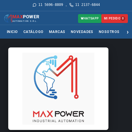
11 5696-8809
11 2137-6844
·
MAX
POWER
MI PEDIDO
WHATSAPP
0
AUTOMATION S.R.L.
INICIO
CATÁLOGO
MARCAS
NOVEDADES
NOSOTROS
SER