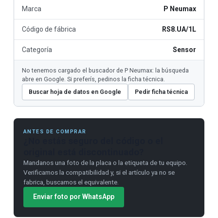
Marca
P Neumax
Código de fábrica
RS8.UA/1L
Categoría
Sensor
No tenemos cargado el buscador de P Neumax: la búsqueda
abre en Google. Si preferís, pedinos la ficha técnica.
Buscar hoja de datos en Google
Pedir ficha técnica
ANTES DE COMPRAR
¿No estás seguro del código o el
original está discontinuado?
Mandanos una foto de la placa o la etiqueta de tu equipo.
Verificamos la compatibilidad y, si el artículo ya no se
fabrica, buscamos el equivalente.
Enviar foto por WhatsApp