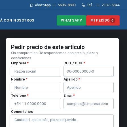
WhatsApp
11 5696-8809
Tel.
11 2137-6844
·
WHATSAPP
MI PEDIDO
Á CON NOSOTROS
0
Pedir precio de este artículo
Sin compromiso. Te respondemos con precio, plazo y
condiciones.
Empresa
*
CUIT / CUIL
*
Nombre
*
Apellido
*
Teléfono
*
Email
*
Comentarios