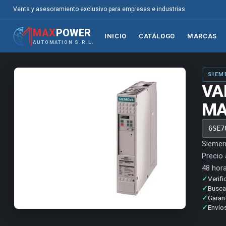
Venta y asesoramiento exclusivo para empresas e industrias
MAX
POWER
INICIO
CATÁLOGO
MARCAS
AUTOMATION S.R.L.
SIEM
VA
MA
6SE7
Siemen
Precio 
48 hora
✓
Verifi
✓
Buscam
✓
Garan
✓
Envíos