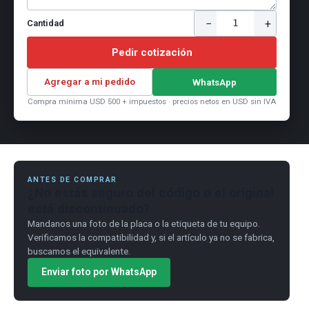
−
+
1
Cantidad
Pedir cotización
Agregar a mi pedido
WhatsApp
Compra mínima USD 500 + impuestos · precios netos en USD sin IVA
ANTES DE COMPRAR
¿No estás seguro del código o el original
está discontinuado?
Mandanos una foto de la placa o la etiqueta de tu equipo.
Verificamos la compatibilidad y, si el artículo ya no se fabrica,
buscamos el equivalente.
Enviar foto por WhatsApp