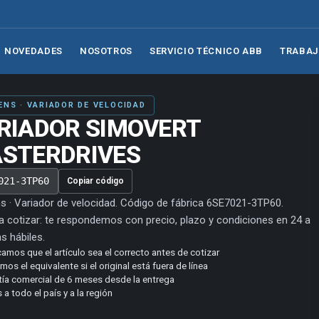
NOVEDADES
NOSOTROS
SERVICIO TÉCNICO ABB
TRABAJ
ENS · VARIADOR DE VELOCIDAD
RIADOR SIMOVERT
STERDRIVES
021-3TP60
Copiar código
s · Variador de velocidad. Código de fábrica 6SE7021-3TP60.
a cotizar: te respondemos con precio, plazo y condiciones en 24 a
s hábiles.
camos que el artículo sea el correcto antes de cotizar
os el equivalente si el original está fuera de línea
tía comercial de 6 meses desde la entrega
 a todo el país y a la región