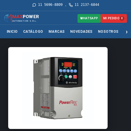
11 5696-8809
11 2137-6844
·
MAX
POWER
MI PEDIDO
WHATSAPP
0
AUTOMATION S.R.L.
INICIO
CATÁLOGO
MARCAS
NOVEDADES
NOSOTROS
SER