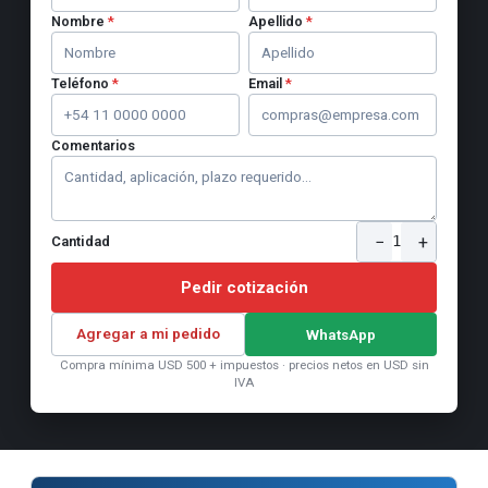
Nombre
*
Apellido
*
Teléfono
*
Email
*
Comentarios
−
+
1
Cantidad
Pedir cotización
Agregar a mi pedido
WhatsApp
Compra mínima USD 500 + impuestos · precios netos en USD sin
IVA