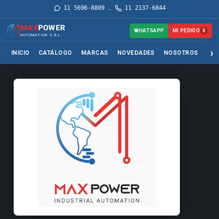
11 5696-8809
11 2137-6844
·
MAX
POWER
MI PEDIDO
WHATSAPP
0
AUTOMATION S.R.L.
INICIO
CATÁLOGO
MARCAS
NOVEDADES
NOSOTROS
SER