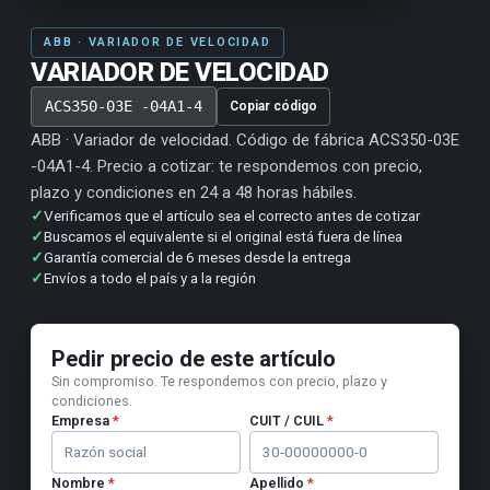
ABB · VARIADOR DE VELOCIDAD
VARIADOR DE VELOCIDAD
ACS350-03E -04A1-4
Copiar código
ABB · Variador de velocidad. Código de fábrica ACS350-03E
-04A1-4. Precio a cotizar: te respondemos con precio,
plazo y condiciones en 24 a 48 horas hábiles.
✓
Verificamos que el artículo sea el correcto antes de cotizar
✓
Buscamos el equivalente si el original está fuera de línea
✓
Garantía comercial de 6 meses desde la entrega
✓
Envíos a todo el país y a la región
Pedir precio de este artículo
Sin compromiso. Te respondemos con precio, plazo y
condiciones.
Empresa
*
CUIT / CUIL
*
Nombre
*
Apellido
*