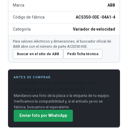
Marca
ABB
Código de fábrica
ACS350-03E -04A1-4
Categoría
Variador de velocidad
Para valores eléctricos y dimensiones, el buscador oficial de
ABB abre con el número de parte ACS350-03E.
Buscar en el sitio de ABB
Pedir ficha técnica
ANTES DE COMPRAR
¿No estás seguro del código o el
original está discontinuado?
Mandanos una foto de la placa o la etiqueta de tu equipo.
Verificamos la compatibilidad y, si el artículo ya no se
fabrica, buscamos el equivalente.
Enviar foto por WhatsApp