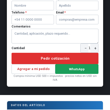
Teléfono
*
Email
*
Comentarios
−
+
1
Cantidad
Pedir cotización
Agregar a mi pedido
WhatsApp
Compra mínima USD 500 + impuestos · precios netos en USD sin
IVA
DATOS DEL ARTÍCULO