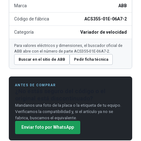
Marca
ABB
Código de fábrica
ACS355-01E-06A7-2
Categoría
Variador de velocidad
Para valores eléctricos y dimensiones, el buscador oficial de
ABB abre con el número de parte ACS355-01E-06A7-2.
Buscar en el sitio de ABB
Pedir ficha técnica
ANTES DE COMPRAR
¿No estás seguro del código o el
original está discontinuado?
Mandanos una foto de la placa o la etiqueta de tu equipo.
Verificamos la compatibilidad y, si el artículo ya no se
fabrica, buscamos el equivalente.
Enviar foto por WhatsApp