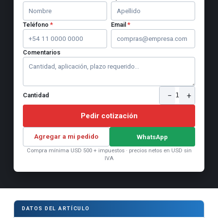
Teléfono
*
Email
*
Comentarios
−
+
1
Cantidad
Pedir cotización
Agregar a mi pedido
WhatsApp
Compra mínima USD 500 + impuestos · precios netos en USD sin
IVA
DATOS DEL ARTÍCULO