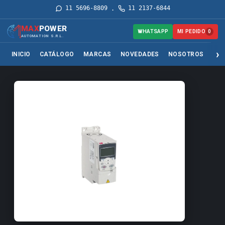
11 5696-8809
11 2137-6844
·
MAX
POWER
MI PEDIDO
WHATSAPP
0
AUTOMATION S.R.L.
INICIO
CATÁLOGO
MARCAS
NOVEDADES
NOSOTROS
SER