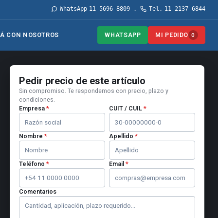
WhatsApp
11 5696-8809
Tel.
11 2137-6844
·
WHATSAPP
MI PEDIDO
Á CON NOSOTROS
0
Pedir precio de este artículo
Sin compromiso. Te respondemos con precio, plazo y
condiciones.
Empresa
*
CUIT / CUIL
*
Nombre
*
Apellido
*
Teléfono
*
Email
*
Comentarios