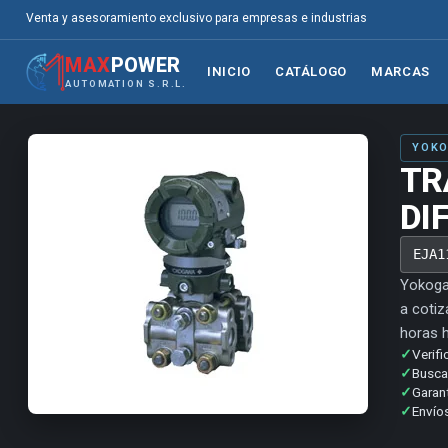
Venta y asesoramiento exclusivo para empresas e industrias
MAX
POWER
INICIO
CATÁLOGO
MARCAS
AUTOMATION S.R.L.
YOKO
TR
DI
EJA1
Yokoga
a cotiz
horas h
✓
Verifi
✓
Buscam
✓
Garan
✓
Envíos