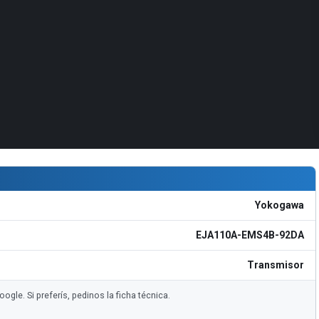
Yokogawa
EJA110A-EMS4B-92DA
Transmisor
e. Si preferís, pedinos la ficha técnica.