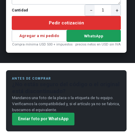
−
+
1
Cantidad
Pedir cotización
Agregar a mi pedido
WhatsApp
Compra mínima USD 500 + impuestos · precios netos en USD sin IVA
ANTES DE COMPRAR
¿No estás seguro del código o el original
está discontinuado?
Mandanos una foto de la placa o la etiqueta de tu equipo.
Verificamos la compatibilidad y, si el artículo ya no se fabrica,
buscamos el equivalente.
Enviar foto por WhatsApp