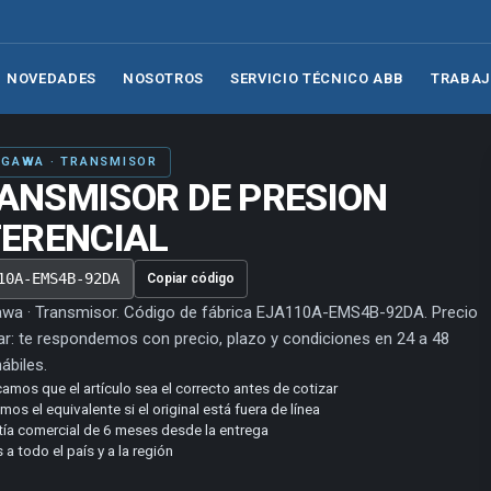
NOVEDADES
NOSOTROS
SERVICIO TÉCNICO ABB
TRABAJ
GAWA · TRANSMISOR
ANSMISOR DE PRESION
FERENCIAL
10A-EMS4B-92DA
Copiar código
wa · Transmisor. Código de fábrica EJA110A-EMS4B-92DA. Precio
ar: te respondemos con precio, plazo y condiciones en 24 a 48
ábiles.
camos que el artículo sea el correcto antes de cotizar
os el equivalente si el original está fuera de línea
tía comercial de 6 meses desde la entrega
 a todo el país y a la región