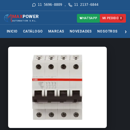
11 5696-8809
11 2137-6844
·
MAX
POWER
MI PEDIDO
WHATSAPP
0
AUTOMATION S.R.L.
INICIO
CATÁLOGO
MARCAS
NOVEDADES
NOSOTROS
SER