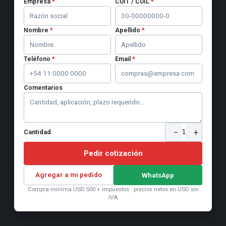
Empresa
*
CUIT / CUIL
*
Nombre
*
Apellido
*
Teléfono
*
Email
*
Comentarios
−
+
1
Cantidad
Pedir cotización
Agregar a mi pedido
WhatsApp
Compra mínima USD 500 + impuestos · precios netos en USD sin
IVA