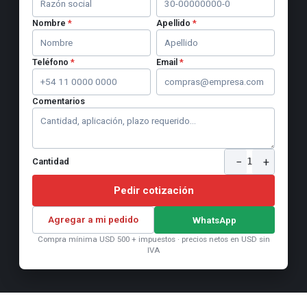
Nombre
*
Apellido
*
Teléfono
*
Email
*
Comentarios
−
+
1
Cantidad
Pedir cotización
Agregar a mi pedido
WhatsApp
Compra mínima USD 500 + impuestos · precios netos en USD sin
IVA