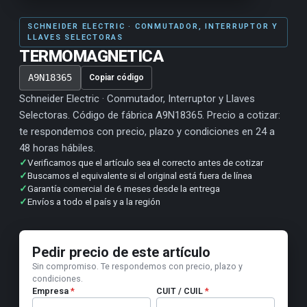
SCHNEIDER ELECTRIC · CONMUTADOR, INTERRUPTOR Y
LLAVES SELECTORAS
TERMOMAGNETICA
A9N18365
Copiar código
Schneider Electric · Conmutador, Interruptor y Llaves
Selectoras. Código de fábrica A9N18365. Precio a cotizar:
te respondemos con precio, plazo y condiciones en 24 a
48 horas hábiles.
✓
Verificamos que el artículo sea el correcto antes de cotizar
✓
Buscamos el equivalente si el original está fuera de línea
✓
Garantía comercial de 6 meses desde la entrega
✓
Envíos a todo el país y a la región
Pedir precio de este artículo
Sin compromiso. Te respondemos con precio, plazo y
condiciones.
Empresa
*
CUIT / CUIL
*