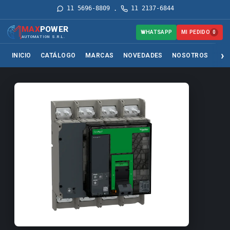
11 5696-8809
11 2137-6844
·
MAX
POWER
MI PEDIDO
WHATSAPP
0
AUTOMATION S.R.L.
INICIO
CATÁLOGO
MARCAS
NOVEDADES
NOSOTROS
SER