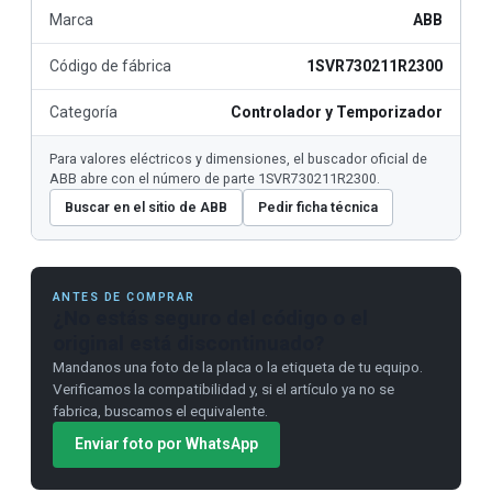
Marca
ABB
Código de fábrica
1SVR730211R2300
Categoría
Controlador y Temporizador
Para valores eléctricos y dimensiones, el buscador oficial de
ABB abre con el número de parte 1SVR730211R2300.
Buscar en el sitio de ABB
Pedir ficha técnica
ANTES DE COMPRAR
¿No estás seguro del código o el
original está discontinuado?
Mandanos una foto de la placa o la etiqueta de tu equipo.
Verificamos la compatibilidad y, si el artículo ya no se
fabrica, buscamos el equivalente.
Enviar foto por WhatsApp