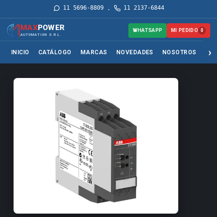
11 5696-8809
11 2137-6844
·
MAX
POWER
MI PEDIDO
WHATSAPP
0
AUTOMATION S.R.L.
INICIO
CATÁLOGO
MARCAS
NOVEDADES
NOSOTROS
SER