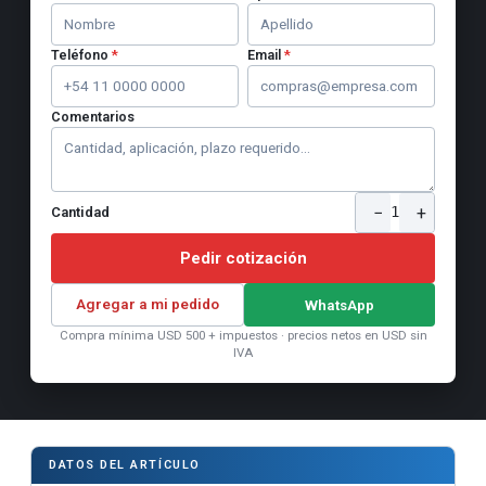
Teléfono
*
Email
*
Comentarios
−
+
1
Cantidad
Pedir cotización
Agregar a mi pedido
WhatsApp
Compra mínima USD 500 + impuestos · precios netos en USD sin
IVA
DATOS DEL ARTÍCULO