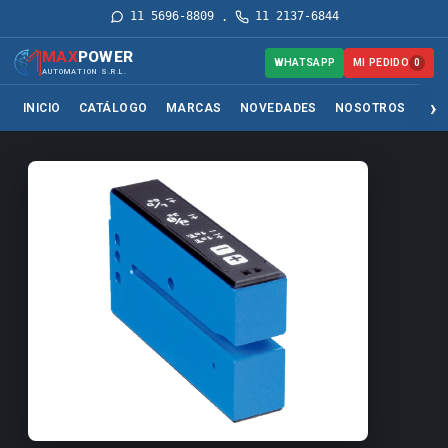
11 5696-8809
11 2137-6844
·
MAX
POWER
MI PEDIDO
WHATSAPP
0
AUTOMATION S.R.L.
INICIO
CATÁLOGO
MARCAS
NOVEDADES
NOSOTROS
SER