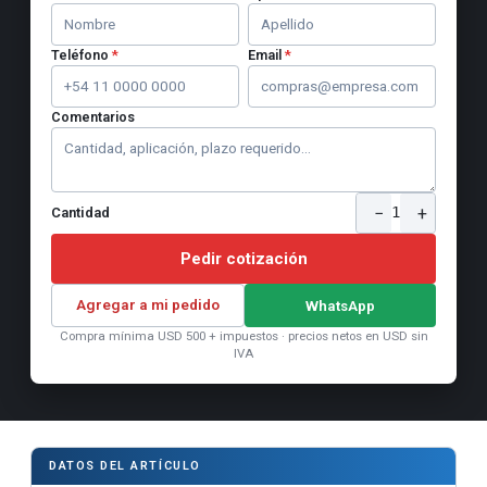
Teléfono
*
Email
*
Comentarios
−
+
1
Cantidad
Pedir cotización
Agregar a mi pedido
WhatsApp
Compra mínima USD 500 + impuestos · precios netos en USD sin
IVA
DATOS DEL ARTÍCULO