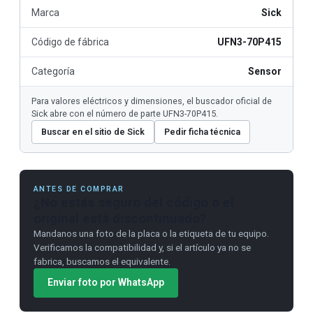
Marca
Sick
Código de fábrica
UFN3-70P415
Categoría
Sensor
Para valores eléctricos y dimensiones, el buscador oficial de
Sick abre con el número de parte UFN3-70P415.
Buscar en el sitio de Sick
Pedir ficha técnica
ANTES DE COMPRAR
¿No estás seguro del código o el
original está discontinuado?
Mandanos una foto de la placa o la etiqueta de tu equipo.
Verificamos la compatibilidad y, si el artículo ya no se
fabrica, buscamos el equivalente.
Enviar foto por WhatsApp