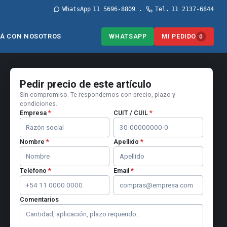
WhatsApp
11 5696-8809
Tel.
11 2137-6844
·
WHATSAPP
MI PEDIDO
Á CON NOSOTROS
0
Pedir precio de este artículo
Sin compromiso. Te respondemos con precio, plazo y
condiciones.
Empresa
*
CUIT / CUIL
*
Nombre
*
Apellido
*
Teléfono
*
Email
*
Comentarios