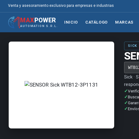
Venta y asesoramiento exclusivo para empresas e industrias
MAX
POWER
INICIO
CATÁLOGO
MARCAS
AUTOMATION S.R.L.
SICK
SE
WTB1
Sick · 
respond
✓
Verifi
✓
Buscam
✓
Garan
✓
Envíos