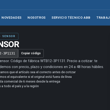
NOVEDADES
NOSOTROS
SERVICIO TÉCNICO ABB
TRABAJ
 · SENSOR
NSOR
2-3P1131
Copiar código
Sensor. Código de fábrica WTB12-3P1131. Precio a cotizar: te
emos con precio, plazo y condiciones en 24 a 48 horas hábiles.
camos que el artículo sea el correcto antes de cotizar
os el equivalente si el original está fuera de línea
tía comercial de 6 meses desde la entrega
 a todo el país y a la región