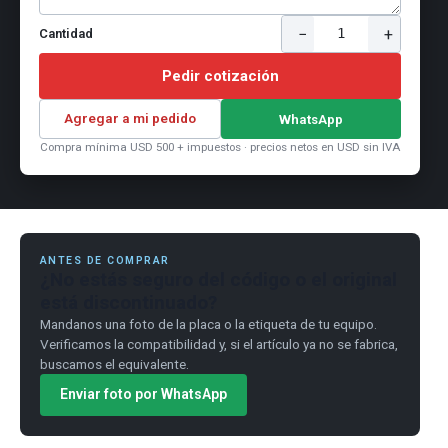
−
+
1
Cantidad
Pedir cotización
Agregar a mi pedido
WhatsApp
Compra mínima USD 500 + impuestos · precios netos en USD sin IVA
ANTES DE COMPRAR
¿No estás seguro del código o el original
está discontinuado?
Mandanos una foto de la placa o la etiqueta de tu equipo.
Verificamos la compatibilidad y, si el artículo ya no se fabrica,
buscamos el equivalente.
Enviar foto por WhatsApp