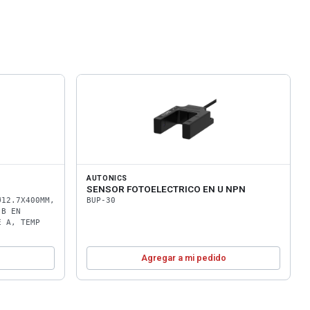
AUTONICS
SENSOR FOTOELECTRICO EN U NPN
Ø12.7X400MM,
BUP-30
 B EN
E A, TEMP
o
Agregar a mi pedido