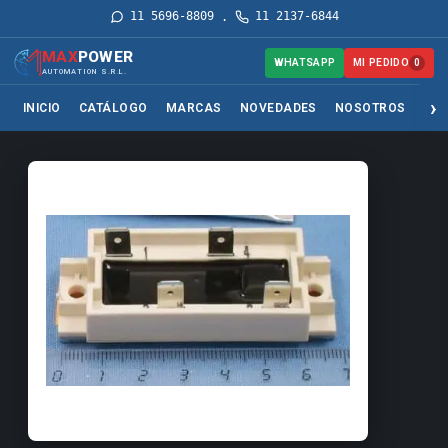
11 5696-8809
11 2137-6844
·
MAX
POWER
MI PEDIDO
WHATSAPP
0
AUTOMATION S.R.L.
INICIO
CATÁLOGO
MARCAS
NOVEDADES
NOSOTROS
SER