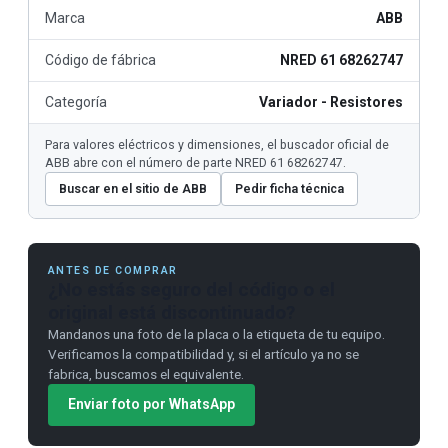
Marca
ABB
Código de fábrica
NRED 61 68262747
Categoría
Variador - Resistores
Para valores eléctricos y dimensiones, el buscador oficial de
ABB abre con el número de parte NRED 61 68262747.
Buscar en el sitio de ABB
Pedir ficha técnica
ANTES DE COMPRAR
¿No estás seguro del código o el
original está discontinuado?
Mandanos una foto de la placa o la etiqueta de tu equipo.
Verificamos la compatibilidad y, si el artículo ya no se
fabrica, buscamos el equivalente.
Enviar foto por WhatsApp