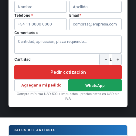
Teléfono
*
Email
*
Comentarios
−
+
1
Cantidad
Pedir cotización
Agregar a mi pedido
WhatsApp
Compra mínima USD 500 + impuestos · precios netos en USD sin
IVA
DATOS DEL ARTÍCULO