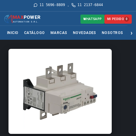
11 5696-8809
11 2137-6844
·
MAX
POWER
MI PEDIDO
WHATSAPP
0
AUTOMATION S.R.L.
INICIO
CATÁLOGO
MARCAS
NOVEDADES
NOSOTROS
SER