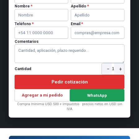
Nombre
*
Apellido
*
Teléfono
*
Email
*
Comentarios
−
+
1
Cantidad
Pedir cotización
Agregar a mi pedido
WhatsApp
Compra mínima USD 500 + impuestos · precios netos en USD sin
IVA