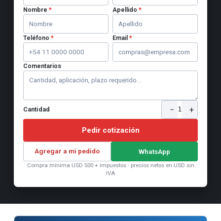
Nombre
*
Apellido
*
Teléfono
*
Email
*
Comentarios
−
+
1
Cantidad
Pedir cotización
Agregar a mi pedido
WhatsApp
Compra mínima USD 500 + impuestos · precios netos en USD sin
IVA