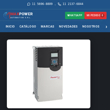
11 5696-8809
11 2137-6844
·
MAX
POWER
MI PEDIDO
WHATSAPP
0
AUTOMATION S.R.L.
INICIO
CATÁLOGO
MARCAS
NOVEDADES
NOSOTROS
SER