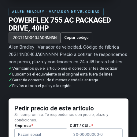
ALLEN BRADLEY · VARIADOR DE VELOCIDAD
POWERFLEX 755 AC PACKAGED
DRIVE, 40HP
20G11ND040JA0NNNNN
Copiar código
Allen Bradley · Variador de velocidad. Código de fábrica
20G11ND040JA0NNNNN. Precio a cotizar: te respondemos
con precio, plazo y condiciones en 24 a 48 horas hábiles.
✓
Verificamos que el artículo sea el correcto antes de cotizar
✓
Buscamos el equivalente si el original está fuera de línea
✓
Garantía comercial de 6 meses desde la entrega
✓
Envíos a todo el país y a la región
Pedir precio de este artículo
Sin compromiso. Te respondemos con precio, plazo y
condiciones.
Empresa
*
CUIT / CUIL
*