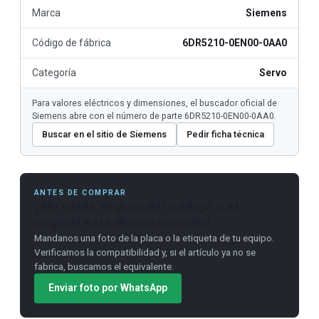
Marca
Siemens
Código de fábrica
6DR5210-0EN00-0AA0
Categoría
Servo
Para valores eléctricos y dimensiones, el buscador oficial de
Siemens abre con el número de parte 6DR5210-0EN00-0AA0.
Buscar en el sitio de Siemens
Pedir ficha técnica
ANTES DE COMPRAR
¿No estás seguro del código o el
original está discontinuado?
Mandanos una foto de la placa o la etiqueta de tu equipo.
Verificamos la compatibilidad y, si el artículo ya no se
fabrica, buscamos el equivalente.
Enviar foto por WhatsApp