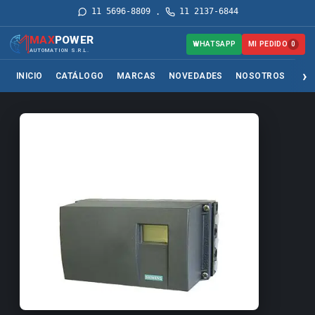
11 5696-8809
11 2137-6844
·
MAX
POWER
MI PEDIDO
WHATSAPP
0
AUTOMATION S.R.L.
INICIO
CATÁLOGO
MARCAS
NOVEDADES
NOSOTROS
SER