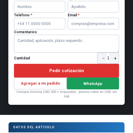
Teléfono
*
Email
*
Comentarios
−
+
1
Cantidad
Pedir cotización
Agregar a mi pedido
WhatsApp
Compra mínima USD 500 + impuestos · precios netos en USD sin
IVA
DATOS DEL ARTÍCULO