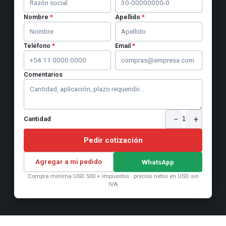
Nombre
*
Apellido
*
Teléfono
*
Email
*
Comentarios
−
+
1
Cantidad
Pedir cotización
Agregar a mi pedido
WhatsApp
Compra mínima USD 500 + impuestos · precios netos en USD sin
IVA