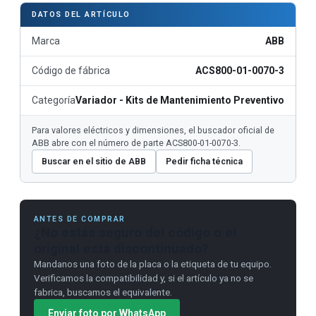
DATOS DEL ARTÍCULO
Marca
ABB
Código de fábrica
ACS800-01-0070-3
Categoría
Variador - Kits de Mantenimiento Preventivo
Para valores eléctricos y dimensiones, el buscador oficial de
ABB abre con el número de parte ACS800-01-0070-3.
Buscar en el sitio de ABB
Pedir ficha técnica
ANTES DE COMPRAR
¿No estás seguro del código o el
original está discontinuado?
Mandanos una foto de la placa o la etiqueta de tu equipo.
Verificamos la compatibilidad y, si el artículo ya no se
fabrica, buscamos el equivalente.
Enviar foto por WhatsApp