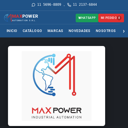
11 5696-8809
11 2137-6844
·
MAX
POWER
MI PEDIDO
WHATSAPP
0
AUTOMATION S.R.L.
INICIO
CATÁLOGO
MARCAS
NOVEDADES
NOSOTROS
SER