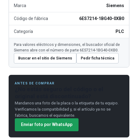
Marca
Siemens
Código de fábrica
6ES7214-1BG40-0XB0
Categoría
PLC
Para valores eléctricos y dimensiones, el buscador oficial de
Siemens abre con el número de parte 6ES7214-1BG40-0XB0.
Buscar en el sitio de Siemens
Pedir ficha técnica
ANTES DE COMPRAR
¿No estás seguro del código o el
original está discontinuado?
Mandanos una foto de la placa o la etiqueta de tu equipo.
Verificamos la compatibilidad y, si el artículo ya no se
fabrica, buscamos el equivalente.
Enviar foto por WhatsApp