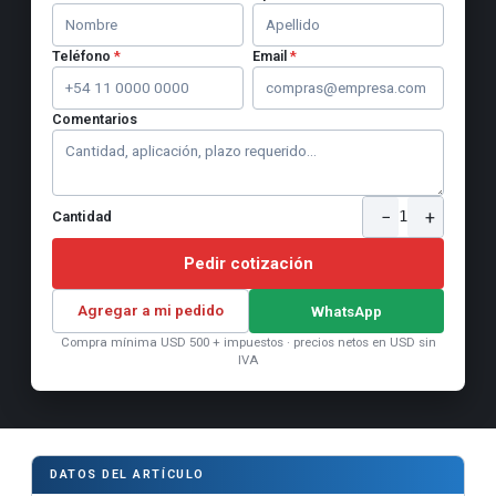
Teléfono
*
Email
*
Comentarios
−
+
1
Cantidad
Pedir cotización
Agregar a mi pedido
WhatsApp
Compra mínima USD 500 + impuestos · precios netos en USD sin
IVA
DATOS DEL ARTÍCULO