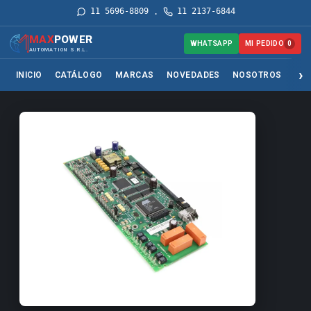
11 5696-8809
11 2137-6844
·
MAX
POWER
MI PEDIDO
WHATSAPP
0
AUTOMATION S.R.L.
INICIO
CATÁLOGO
MARCAS
NOVEDADES
NOSOTROS
SER