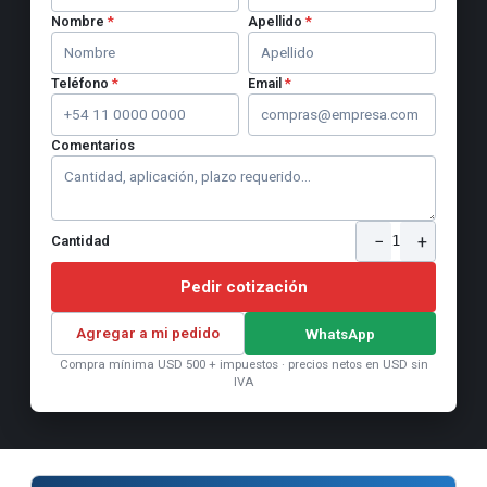
Nombre
*
Apellido
*
Teléfono
*
Email
*
Comentarios
−
+
1
Cantidad
Pedir cotización
Agregar a mi pedido
WhatsApp
Compra mínima USD 500 + impuestos · precios netos en USD sin
IVA