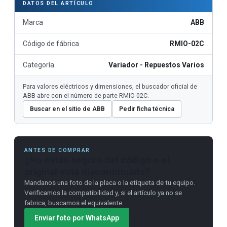
DATOS DEL ARTÍCULO
Marca
ABB
Código de fábrica
RMIO-02C
Categoría
Variador - Repuestos Varios
Para valores eléctricos y dimensiones, el buscador oficial de
ABB abre con el número de parte RMIO-02C.
Buscar en el sitio de ABB
Pedir ficha técnica
ANTES DE COMPRAR
¿No estás seguro del código o el
original está discontinuado?
Mandanos una foto de la placa o la etiqueta de tu equipo.
Verificamos la compatibilidad y, si el artículo ya no se
fabrica, buscamos el equivalente.
Enviar foto por WhatsApp