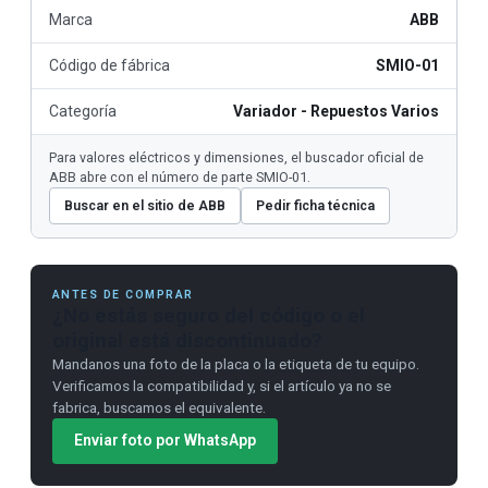
Marca
ABB
Código de fábrica
SMIO-01
Categoría
Variador - Repuestos Varios
Para valores eléctricos y dimensiones, el buscador oficial de
ABB abre con el número de parte SMIO-01.
Buscar en el sitio de ABB
Pedir ficha técnica
ANTES DE COMPRAR
¿No estás seguro del código o el
original está discontinuado?
Mandanos una foto de la placa o la etiqueta de tu equipo.
Verificamos la compatibilidad y, si el artículo ya no se
fabrica, buscamos el equivalente.
Enviar foto por WhatsApp