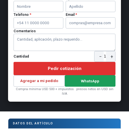
Teléfono
*
Email
*
Comentarios
−
+
1
Cantidad
Pedir cotización
Agregar a mi pedido
WhatsApp
Compra mínima USD 500 + impuestos · precios netos en USD sin
IVA
DATOS DEL ARTÍCULO