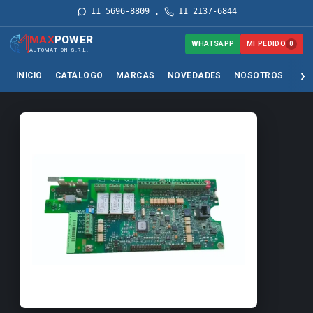
11 5696-8809
11 2137-6844
·
MAX
POWER
MI PEDIDO
WHATSAPP
0
AUTOMATION S.R.L.
INICIO
CATÁLOGO
MARCAS
NOVEDADES
NOSOTROS
SER