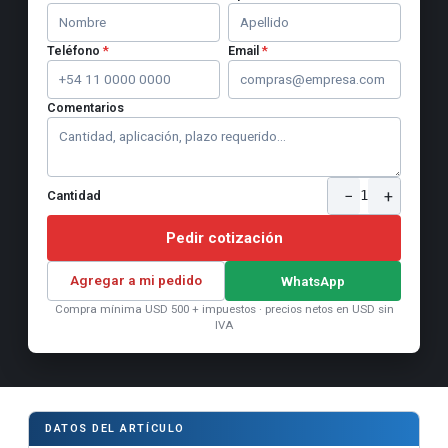
Teléfono
*
Email
*
Comentarios
−
+
1
Cantidad
Pedir cotización
Agregar a mi pedido
WhatsApp
Compra mínima USD 500 + impuestos · precios netos en USD sin
IVA
DATOS DEL ARTÍCULO