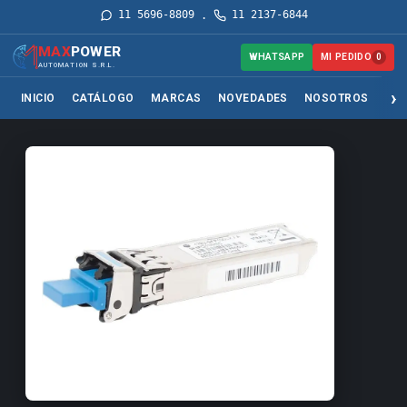
11 5696-8809
11 2137-6844
·
MAX
POWER
MI PEDIDO
WHATSAPP
0
AUTOMATION S.R.L.
INICIO
CATÁLOGO
MARCAS
NOVEDADES
NOSOTROS
SER