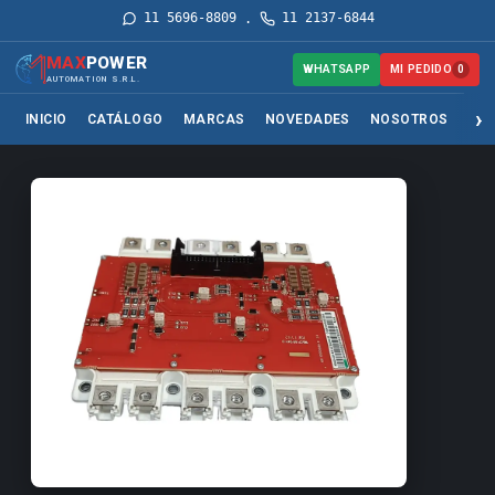
11 5696-8809
11 2137-6844
·
MAX
POWER
MI PEDIDO
WHATSAPP
0
AUTOMATION S.R.L.
INICIO
CATÁLOGO
MARCAS
NOVEDADES
NOSOTROS
SER