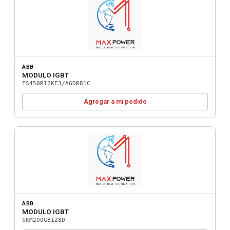
ABB
MODULO IGBT
FS450R12KE3/AGDR81C
Agregar a mi pedido
ABB
MODULO IGBT
SKM200GB128D