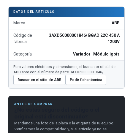
DATOS DEL ARTÍCULO
Marca
ABB
Código de
3AXD50000001846/ BGAD 22C 450 A
fábrica
1200V
Categoría
Variador- Módulo igbts
Para valores eléctricos y dimensiones, el buscador oficial de
ABB abre con el número de parte 3AXD50000001846/.
Buscar en el sitio de ABB
Pedir ficha técnica
ANTES DE COMPRAR
¿No estás seguro del código o el
original está discontinuado?
Mandanos una foto de la placa o la etiqueta de tu equipo.
Verificamos la compatibilidad y, si el artículo ya no se