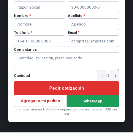
Nombre
*
Apellido
*
Teléfono
*
Email
*
Comentarios
−
+
1
Cantidad
Pedir cotización
Agregar a mi pedido
WhatsApp
Compra mínima USD 500 + impuestos · precios netos en USD sin
IVA