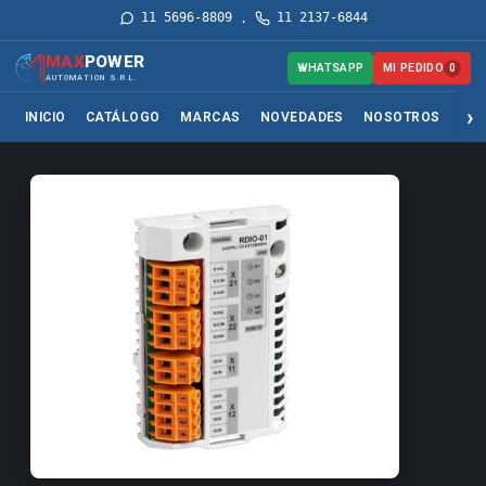
11 5696-8809
11 2137-6844
·
MAX
POWER
MI PEDIDO
WHATSAPP
0
AUTOMATION S.R.L.
INICIO
CATÁLOGO
MARCAS
NOVEDADES
NOSOTROS
SER