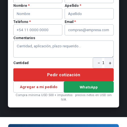
Nombre
*
Apellido
*
Teléfono
*
Email
*
Comentarios
−
+
1
Cantidad
Pedir cotización
Agregar a mi pedido
WhatsApp
Compra mínima USD 500 + impuestos · precios netos en USD sin
IVA