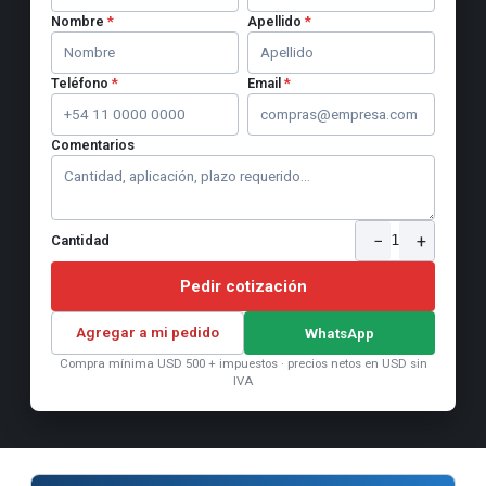
Nombre
*
Apellido
*
Teléfono
*
Email
*
Comentarios
−
+
1
Cantidad
Pedir cotización
Agregar a mi pedido
WhatsApp
Compra mínima USD 500 + impuestos · precios netos en USD sin
IVA