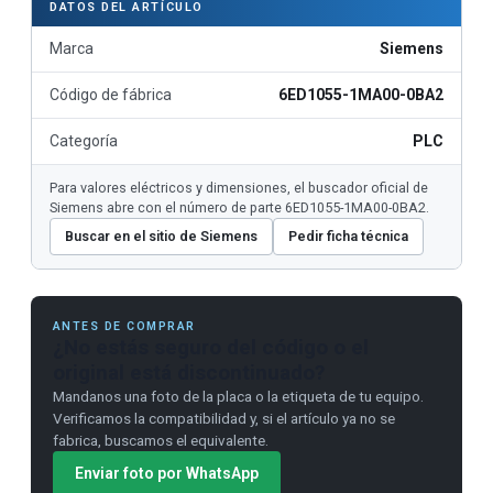
DATOS DEL ARTÍCULO
Marca
Siemens
Código de fábrica
6ED1055-1MA00-0BA2
Categoría
PLC
Para valores eléctricos y dimensiones, el buscador oficial de
Siemens abre con el número de parte 6ED1055-1MA00-0BA2.
Buscar en el sitio de Siemens
Pedir ficha técnica
ANTES DE COMPRAR
¿No estás seguro del código o el
original está discontinuado?
Mandanos una foto de la placa o la etiqueta de tu equipo.
Verificamos la compatibilidad y, si el artículo ya no se
fabrica, buscamos el equivalente.
Enviar foto por WhatsApp