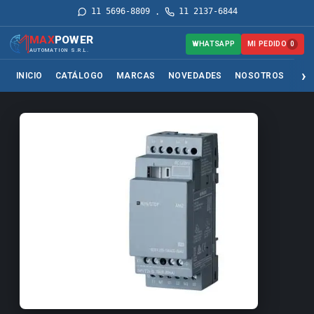
11 5696-8809
11 2137-6844
·
MAX
POWER
MI PEDIDO
WHATSAPP
0
AUTOMATION S.R.L.
INICIO
CATÁLOGO
MARCAS
NOVEDADES
NOSOTROS
SER