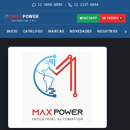
11 5696-8809
11 2137-6844
·
MAX
POWER
MI PEDIDO
WHATSAPP
0
AUTOMATION S.R.L.
INICIO
CATÁLOGO
MARCAS
NOVEDADES
NOSOTROS
SER