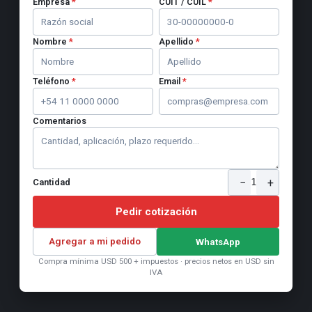
Empresa
*
CUIT / CUIL
*
Nombre
*
Apellido
*
Teléfono
*
Email
*
Comentarios
−
+
1
Cantidad
Pedir cotización
Agregar a mi pedido
WhatsApp
Compra mínima USD 500 + impuestos · precios netos en USD sin
IVA