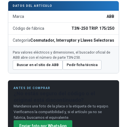
DATOS DEL ARTÍCULO
Marca
ABB
Código de fábrica
T3N-250 TRIP. 175/250
Categoría
Conmutador, Interruptor y Llaves Selectoras
Para valores eléctricos y dimensiones, el buscador oficial de
ABB abre con el número de parte T3N-250.
Buscar en el sitio de ABB
Pedir ficha técnica
ANTES DE COMPRAR
¿No estás seguro del código o el
original está discontinuado?
Mandanos una foto de la placa o la etiqueta de tu equipo.
Verificamos la compatibilidad y, si el artículo ya no se
fabrica, buscamos el equivalente.
Enviar foto por WhatsApp