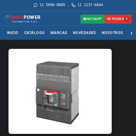
11 5696-8809
11 2137-6844
·
MAX
POWER
MI PEDIDO
WHATSAPP
0
AUTOMATION S.R.L.
INICIO
CATÁLOGO
MARCAS
NOVEDADES
NOSOTROS
SER