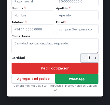
Nombre
*
Apellido
*
Teléfono
*
Email
*
Comentarios
−
+
1
Cantidad
Pedir cotización
Agregar a mi pedido
WhatsApp
Compra mínima USD 500 + impuestos · precios netos en USD sin
IVA