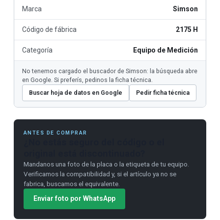
Marca
Simson
Código de fábrica
2175 H
Categoría
Equipo de Medición
No tenemos cargado el buscador de Simson: la búsqueda abre
en Google. Si preferís, pedinos la ficha técnica.
Buscar hoja de datos en Google
Pedir ficha técnica
ANTES DE COMPRAR
¿No estás seguro del código o el
original está discontinuado?
Mandanos una foto de la placa o la etiqueta de tu equipo.
Verificamos la compatibilidad y, si el artículo ya no se
fabrica, buscamos el equivalente.
Enviar foto por WhatsApp