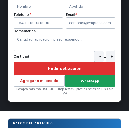
Teléfono
*
Email
*
Comentarios
−
+
1
Cantidad
Pedir cotización
Agregar a mi pedido
WhatsApp
Compra mínima USD 500 + impuestos · precios netos en USD sin
IVA
DATOS DEL ARTÍCULO