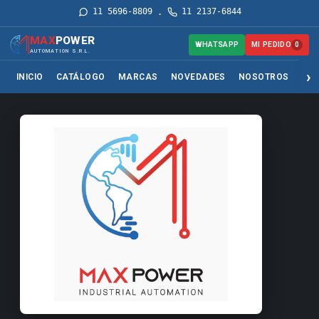
11 5696-8809
11 2137-6844
·
MAX
POWER
MI PEDIDO
WHATSAPP
0
AUTOMATION S.R.L.
INICIO
CATÁLOGO
MARCAS
NOVEDADES
NOSOTROS
SER