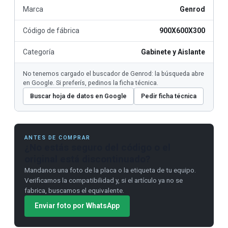
Marca
Genrod
Código de fábrica
900X600X300
Categoría
Gabinete y Aislante
No tenemos cargado el buscador de Genrod: la búsqueda abre
en Google. Si preferís, pedinos la ficha técnica.
Buscar hoja de datos en Google
Pedir ficha técnica
ANTES DE COMPRAR
¿No estás seguro del código o el
original está discontinuado?
Mandanos una foto de la placa o la etiqueta de tu equipo.
Verificamos la compatibilidad y, si el artículo ya no se
fabrica, buscamos el equivalente.
Enviar foto por WhatsApp