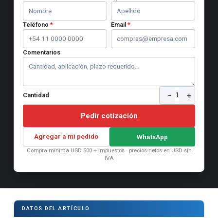
Teléfono
*
Email
*
Comentarios
−
+
1
Cantidad
Pedir cotización
Agregar a mi pedido
WhatsApp
Compra mínima USD 500 + impuestos · precios netos en USD sin
IVA
DATOS DEL ARTÍCULO