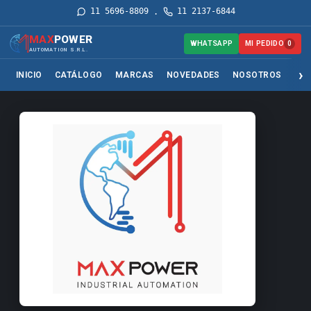
11 5696-8809
11 2137-6844
·
MAX
POWER
MI PEDIDO
WHATSAPP
0
AUTOMATION S.R.L.
INICIO
CATÁLOGO
MARCAS
NOVEDADES
NOSOTROS
SER