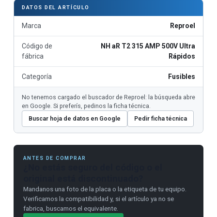
DATOS DEL ARTÍCULO
Marca
Reproel
Código de
NH aR T2 315 AMP 500V Ultra
fábrica
Rápidos
Categoría
Fusibles
No tenemos cargado el buscador de Reproel: la búsqueda abre
en Google. Si preferís, pedinos la ficha técnica.
Buscar hoja de datos en Google
Pedir ficha técnica
ANTES DE COMPRAR
¿No estás seguro del código o el
original está discontinuado?
Mandanos una foto de la placa o la etiqueta de tu equipo.
Verificamos la compatibilidad y, si el artículo ya no se
fabrica, buscamos el equivalente.