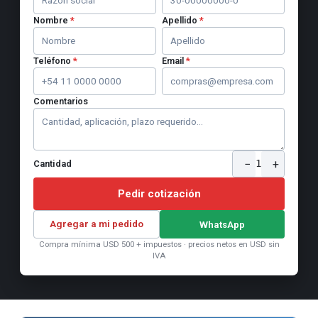
Nombre
*
Apellido
*
Teléfono
*
Email
*
Comentarios
−
+
1
Cantidad
Pedir cotización
Agregar a mi pedido
WhatsApp
Compra mínima USD 500 + impuestos · precios netos en USD sin
IVA