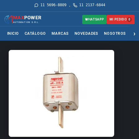
11 5696-8809
11 2137-6844
·
MAX
POWER
MI PEDIDO
WHATSAPP
0
AUTOMATION S.R.L.
INICIO
CATÁLOGO
MARCAS
NOVEDADES
NOSOTROS
SER