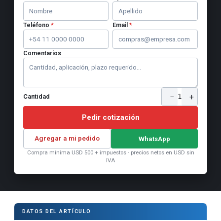
Teléfono
*
Email
*
Comentarios
−
+
1
Cantidad
Pedir cotización
Agregar a mi pedido
WhatsApp
Compra mínima USD 500 + impuestos · precios netos en USD sin
IVA
DATOS DEL ARTÍCULO