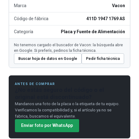
Marca
Vacon
Código de fábrica
411D 1947 1769 AS
Categoría
Placa y Fuente de Alimentación
No tenemos cargado el buscador de Vacon: la búsqueda abre
en Google. Si preferís, pedinos la ficha técnica.
Buscar hoja de datos en Google
Pedir ficha técnica
ANTES DE COMPRAR
¿No estás seguro del código o el
original está discontinuado?
Mandanos una foto de la placa o la etiqueta de tu equipo.
Verificamos la compatibilidad y, si el artículo ya no se
fabrica, buscamos el equivalente.
Enviar foto por WhatsApp