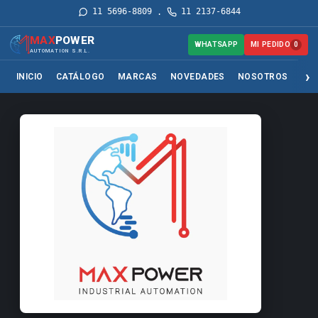
11 5696-8809
11 2137-6844
·
MAX
POWER
MI PEDIDO
WHATSAPP
0
AUTOMATION S.R.L.
INICIO
CATÁLOGO
MARCAS
NOVEDADES
NOSOTROS
SER