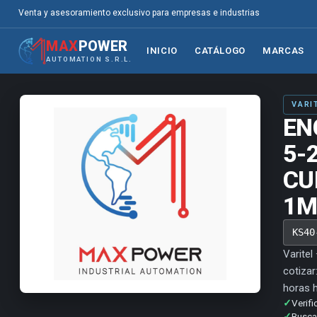
Venta y asesoramiento exclusivo para empresas e industrias
MAX
POWER
INICIO
CATÁLOGO
MARCAS
AUTOMATION S.R.L.
VARI
EN
5-
CU
1M
KS40
Varitel
cotizar
horas h
✓
Verifi
✓
Buscam