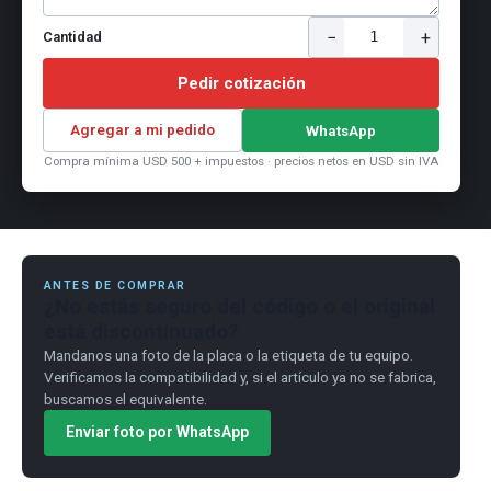
−
+
1
Cantidad
Pedir cotización
Agregar a mi pedido
WhatsApp
Compra mínima USD 500 + impuestos · precios netos en USD sin IVA
ANTES DE COMPRAR
¿No estás seguro del código o el original
está discontinuado?
Mandanos una foto de la placa o la etiqueta de tu equipo.
Verificamos la compatibilidad y, si el artículo ya no se fabrica,
buscamos el equivalente.
Enviar foto por WhatsApp