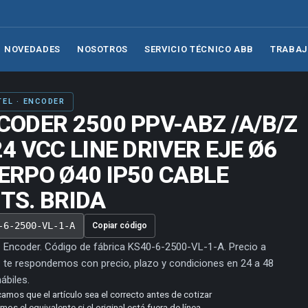
NOVEDADES
NOSOTROS
SERVICIO TÉCNICO ABB
TRABAJ
TEL · ENCODER
CODER 2500 PPV-ABZ /A/B/Z
24 VCC LINE DRIVER EJE Ø6
ERPO Ø40 IP50 CABLE
TS. BRIDA
-6-2500-VL-1-A
Copiar código
 · Encoder. Código de fábrica KS40-6-2500-VL-1-A. Precio a
: te respondemos con precio, plazo y condiciones en 24 a 48
ábiles.
camos que el artículo sea el correcto antes de cotizar
os el equivalente si el original está fuera de línea