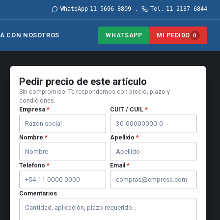
WhatsApp
11 5696-8809
Tel.
11 2137-6844
·
WHATSAPP
MI PEDIDO
Á CON NOSOTROS
0
Pedir precio de este artículo
Sin compromiso. Te respondemos con precio, plazo y
condiciones.
Empresa
*
CUIT / CUIL
*
Nombre
*
Apellido
*
Teléfono
*
Email
*
Comentarios