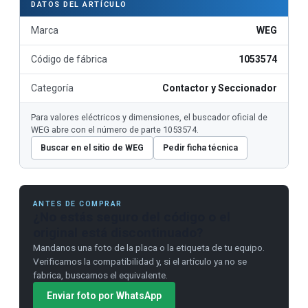
DATOS DEL ARTÍCULO
Marca
WEG
Código de fábrica
1053574
Categoría
Contactor y Seccionador
Para valores eléctricos y dimensiones, el buscador oficial de
WEG abre con el número de parte 1053574.
Buscar en el sitio de WEG
Pedir ficha técnica
ANTES DE COMPRAR
¿No estás seguro del código o el
original está discontinuado?
Mandanos una foto de la placa o la etiqueta de tu equipo.
Verificamos la compatibilidad y, si el artículo ya no se
fabrica, buscamos el equivalente.
Enviar foto por WhatsApp