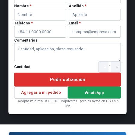
Nombre
*
Apellido
*
Teléfono
*
Email
*
Comentarios
−
+
1
Cantidad
Pedir cotización
Agregar a mi pedido
WhatsApp
Compra mínima USD 500 + impuestos · precios netos en USD sin
IVA