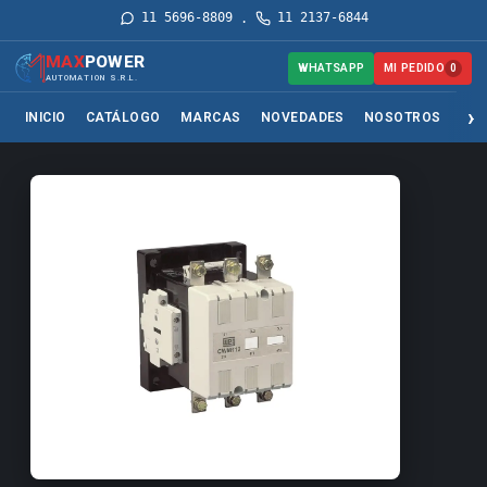
11 5696-8809
11 2137-6844
·
MAX
POWER
MI PEDIDO
WHATSAPP
0
AUTOMATION S.R.L.
INICIO
CATÁLOGO
MARCAS
NOVEDADES
NOSOTROS
SER