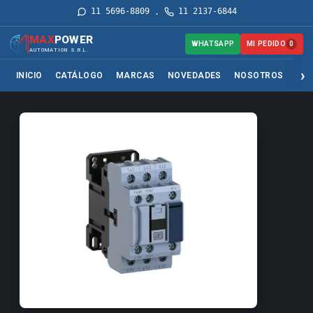
11 5696-8809
11 2137-6844
·
MAX
POWER
MI PEDIDO
WHATSAPP
0
AUTOMATION S.R.L.
INICIO
CATÁLOGO
MARCAS
NOVEDADES
NOSOTROS
SER