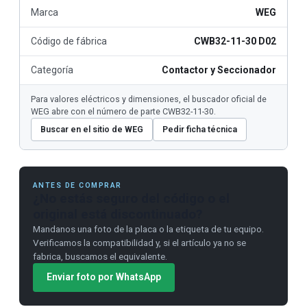
Marca
WEG
Código de fábrica
CWB32-11-30 D02
Categoría
Contactor y Seccionador
Para valores eléctricos y dimensiones, el buscador oficial de
WEG abre con el número de parte CWB32-11-30.
Buscar en el sitio de WEG
Pedir ficha técnica
ANTES DE COMPRAR
¿No estás seguro del código o el
original está discontinuado?
Mandanos una foto de la placa o la etiqueta de tu equipo.
Verificamos la compatibilidad y, si el artículo ya no se
fabrica, buscamos el equivalente.
Enviar foto por WhatsApp