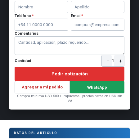
Teléfono
*
Email
*
Comentarios
−
+
1
Cantidad
Pedir cotización
Agregar a mi pedido
WhatsApp
Compra mínima USD 500 + impuestos · precios netos en USD sin
IVA
DATOS DEL ARTÍCULO