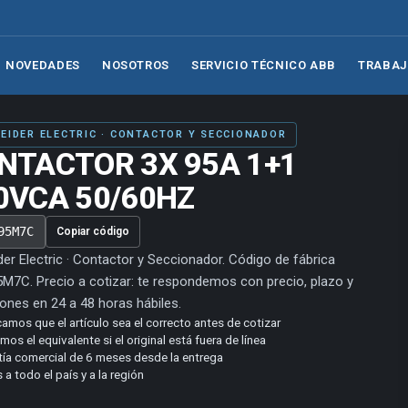
NOVEDADES
NOSOTROS
SERVICIO TÉCNICO ABB
TRABAJ
EIDER ELECTRIC · CONTACTOR Y SECCIONADOR
NTACTOR 3X 95A 1+1
0VCA 50/60HZ
95M7C
Copiar código
er Electric · Contactor y Seccionador. Código de fábrica
M7C. Precio a cotizar: te respondemos con precio, plazo y
ones en 24 a 48 horas hábiles.
camos que el artículo sea el correcto antes de cotizar
os el equivalente si el original está fuera de línea
tía comercial de 6 meses desde la entrega
 a todo el país y a la región