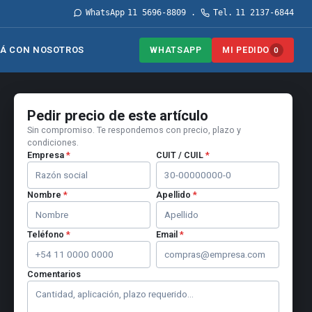
WhatsApp
11 5696-8809
Tel.
11 2137-6844
·
WHATSAPP
MI PEDIDO
Á CON NOSOTROS
0
Pedir precio de este artículo
Sin compromiso. Te respondemos con precio, plazo y
condiciones.
Empresa
*
CUIT / CUIL
*
Nombre
*
Apellido
*
Teléfono
*
Email
*
Comentarios