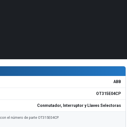
ABB
OT315E04CP
Conmutador, Interruptor y Llaves Selectoras
e con el número de parte OT315E04CP.