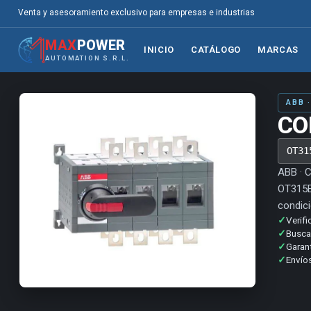
Venta y asesoramiento exclusivo para empresas e industrias
MAX
POWER
INICIO
CATÁLOGO
MARCAS
AUTOMATION S.R.L.
ABB 
CO
OT31
ABB · C
OT315E
condici
✓
Verifi
✓
Buscam
✓
Garan
✓
Envíos