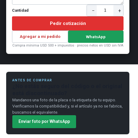
−
+
1
Cantidad
Pedir cotización
Agregar a mi pedido
WhatsApp
Compra mínima USD 500 + impuestos · precios netos en USD sin IVA
ANTES DE COMPRAR
¿No estás seguro del código o el original
está discontinuado?
Mandanos una foto de la placa o la etiqueta de tu equipo.
Verificamos la compatibilidad y, si el artículo ya no se fabrica,
buscamos el equivalente.
Enviar foto por WhatsApp