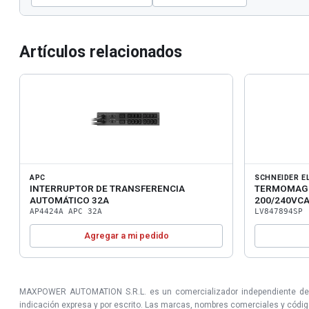
Artículos relacionados
APC
SCHNEIDER E
INTERRUPTOR DE TRANSFERENCIA
TERMOMAG 
AUTOMÁTICO 32A
200/240VC
AP4424A APC 32A
LV847894SP
Agregar a mi pedido
MAXPOWER AUTOMATION S.R.L. es un comercializador independiente de prod
indicación expresa y por escrito. Las marcas, nombres comerciales y códigos