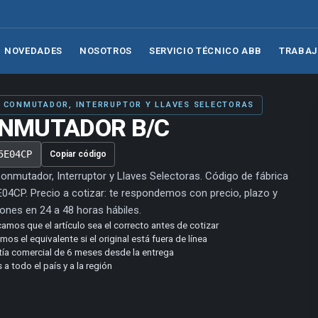
NOVEDADES
NOSOTROS
SERVICIO TÉCNICO ABB
TRABAJ
· CONMUTADOR, INTERRUPTOR Y LLAVES SELECTORAS
NMUTADOR B/C
5E04CP
Copiar código
onmutador, Interruptor y Llaves Selectoras. Código de fábrica
04CP. Precio a cotizar: te respondemos con precio, plazo y
ones en 24 a 48 horas hábiles.
camos que el artículo sea el correcto antes de cotizar
os el equivalente si el original está fuera de línea
tía comercial de 6 meses desde la entrega
 a todo el país y a la región