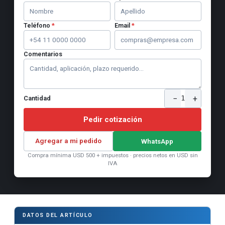
Teléfono
*
Email
*
Comentarios
−
+
1
Cantidad
Pedir cotización
Agregar a mi pedido
WhatsApp
Compra mínima USD 500 + impuestos · precios netos en USD sin
IVA
DATOS DEL ARTÍCULO