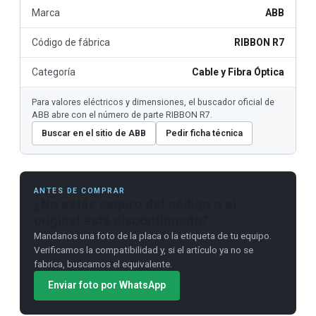
Marca
ABB
Código de fábrica
RIBBON R7
Categoría
Cable y Fibra Óptica
Para valores eléctricos y dimensiones, el buscador oficial de
ABB abre con el número de parte RIBBON R7.
Buscar en el sitio de ABB
Pedir ficha técnica
ANTES DE COMPRAR
¿No estás seguro del código o el
original está discontinuado?
Mandanos una foto de la placa o la etiqueta de tu equipo.
Verificamos la compatibilidad y, si el artículo ya no se
fabrica, buscamos el equivalente.
Enviar foto por WhatsApp