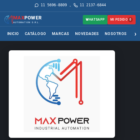
11 5696-8809
11 2137-6844
·
MAX
POWER
MI PEDIDO
WHATSAPP
0
AUTOMATION S.R.L.
INICIO
CATÁLOGO
MARCAS
NOVEDADES
NOSOTROS
SER