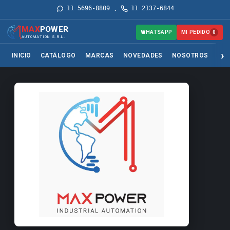
11 5696-8809
11 2137-6844
·
MAX
POWER
MI PEDIDO
WHATSAPP
0
AUTOMATION S.R.L.
INICIO
CATÁLOGO
MARCAS
NOVEDADES
NOSOTROS
SER