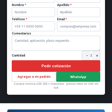
Nombre
*
Apellido
*
Teléfono
*
Email
*
Comentarios
−
+
1
Cantidad
Pedir cotización
Agregar a mi pedido
WhatsApp
Compra mínima USD 500 + impuestos · precios netos en USD sin
IVA