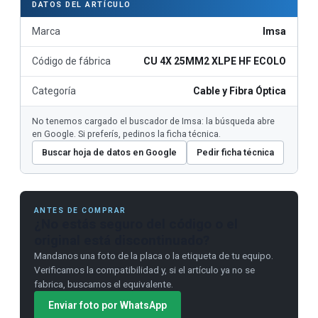
DATOS DEL ARTÍCULO
Marca
Imsa
Código de fábrica
CU 4X 25MM2 XLPE HF ECOLO
Categoría
Cable y Fibra Óptica
No tenemos cargado el buscador de Imsa: la búsqueda abre
en Google. Si preferís, pedinos la ficha técnica.
Buscar hoja de datos en Google
Pedir ficha técnica
ANTES DE COMPRAR
¿No estás seguro del código o el
original está discontinuado?
Mandanos una foto de la placa o la etiqueta de tu equipo.
Verificamos la compatibilidad y, si el artículo ya no se
fabrica, buscamos el equivalente.
Enviar foto por WhatsApp