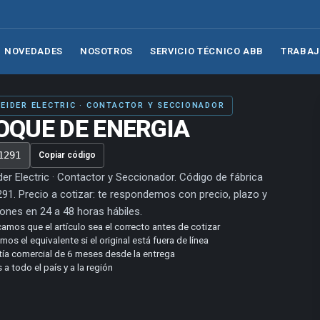
NOVEDADES
NOSOTROS
SERVICIO TÉCNICO ABB
TRABAJ
EIDER ELECTRIC · CONTACTOR Y SECCIONADOR
OQUE DE ENERGIA
1291
Copiar código
er Electric · Contactor y Seccionador. Código de fábrica
1. Precio a cotizar: te respondemos con precio, plazo y
ones en 24 a 48 horas hábiles.
camos que el artículo sea el correcto antes de cotizar
os el equivalente si el original está fuera de línea
tía comercial de 6 meses desde la entrega
 a todo el país y a la región