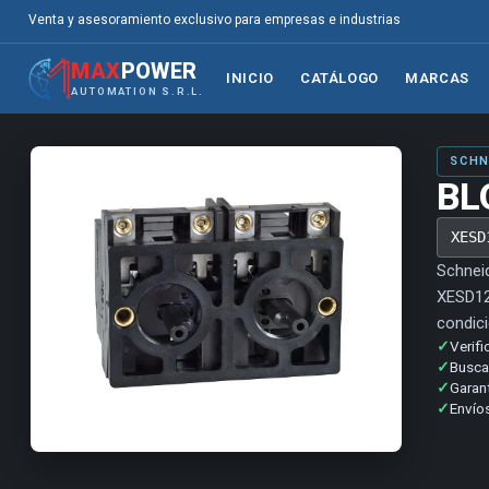
Venta y asesoramiento exclusivo para empresas e industrias
MAX
POWER
INICIO
CATÁLOGO
MARCAS
AUTOMATION S.R.L.
SCHN
BL
XESD
Schneid
XESD129
condici
✓
Verifi
✓
Buscam
✓
Garan
✓
Envíos