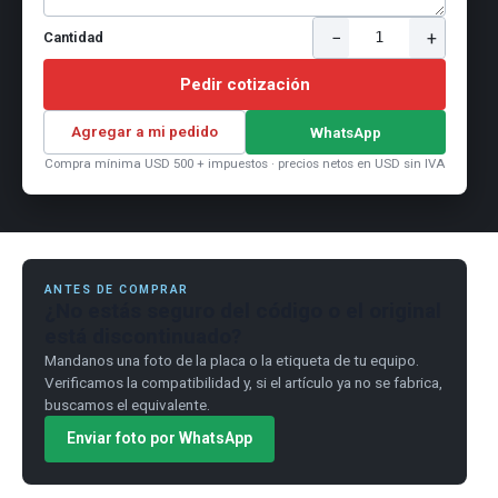
−
+
1
Cantidad
Pedir cotización
Agregar a mi pedido
WhatsApp
Compra mínima USD 500 + impuestos · precios netos en USD sin IVA
ANTES DE COMPRAR
¿No estás seguro del código o el original
está discontinuado?
Mandanos una foto de la placa o la etiqueta de tu equipo.
Verificamos la compatibilidad y, si el artículo ya no se fabrica,
buscamos el equivalente.
Enviar foto por WhatsApp