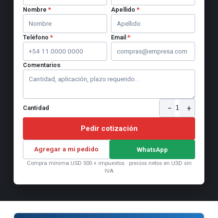
Nombre
*
Apellido
*
Teléfono
*
Email
*
Comentarios
−
+
1
Cantidad
Pedir cotización
Agregar a mi pedido
WhatsApp
Compra mínima USD 500 + impuestos · precios netos en USD sin
IVA