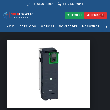
11 5696-8809
11 2137-6844
·
MAX
POWER
MI PEDIDO
WHATSAPP
0
AUTOMATION S.R.L.
INICIO
CATÁLOGO
MARCAS
NOVEDADES
NOSOTROS
SER