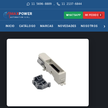
11 5696-8809
11 2137-6844
·
MAX
POWER
MI PEDIDO
WHATSAPP
0
AUTOMATION S.R.L.
INICIO
CATÁLOGO
MARCAS
NOVEDADES
NOSOTROS
SER