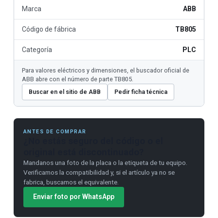
Marca
ABB
Código de fábrica
TB805
Categoría
PLC
Para valores eléctricos y dimensiones, el buscador oficial de
ABB abre con el número de parte TB805.
Buscar en el sitio de ABB
Pedir ficha técnica
ANTES DE COMPRAR
¿No estás seguro del código o el
original está discontinuado?
Mandanos una foto de la placa o la etiqueta de tu equipo.
Verificamos la compatibilidad y, si el artículo ya no se
fabrica, buscamos el equivalente.
Enviar foto por WhatsApp