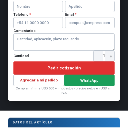
Teléfono
*
Email
*
Comentarios
−
+
1
Cantidad
Pedir cotización
Agregar a mi pedido
WhatsApp
Compra mínima USD 500 + impuestos · precios netos en USD sin
IVA
DATOS DEL ARTÍCULO