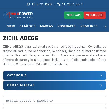
11 5696-8809
11 2137-6844
·
MAX
POWER
MI PEDIDO
WHATSAPP
0
AUTOMATION S.R.L.
INICIO
CATÁLOGO
MARCAS
NOVEDADES
NOSOTROS
SER
ZIEHL ABEGG
ZIEHL ABEGG para automatización y control industrial. Consultanos
disponibilidad: si no lo tenemos, lo conseguimos en el menor tiempo
posible. Si el artículo que necesitás no figura acá, pasanos el código o
número de parte y lo rastreamos, incluso si está discontinuado o fuera
de línea. Cotización en 24 a 48 horas hábiles.
CATEGORÍA
OTRAS MARCAS