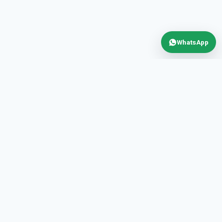
WhatsApp
PRODUCTOS DE ZIEHL ABEGG
VENTILADOR ZIEHL ABEGG
VENTILADOR 800MM 7 ASPAS
·
ZIEHL ABEGG
VENTILADOR TURBINA ZIEHL ABEGG
·
·
VENTILADOR TURBINA ZIEHL ABEGG
VENTILADOR
·