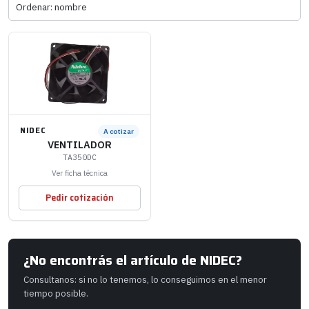
NIDEC
A cotizar
VENTILADOR
TA350DC
Ver ficha técnica
Pedir cotización
¿No encontrás el artículo de NIDEC?
Consultanos: si no lo tenemos, lo conseguimos en el menor
tiempo posible.