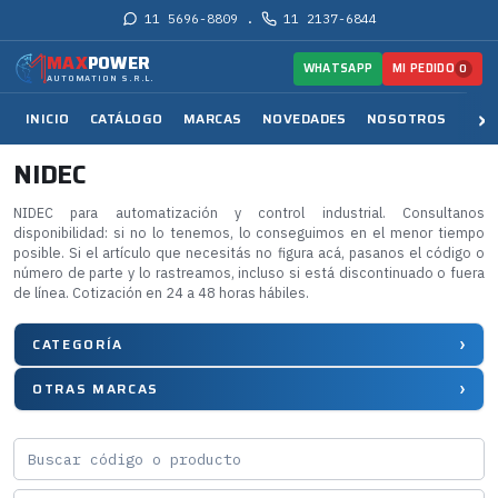
11 5696-8809
11 2137-6844
·
MAX
POWER
MI PEDIDO
WHATSAPP
0
AUTOMATION S.R.L.
INICIO
CATÁLOGO
MARCAS
NOVEDADES
NOSOTROS
SER
NIDEC
NIDEC para automatización y control industrial. Consultanos
disponibilidad: si no lo tenemos, lo conseguimos en el menor tiempo
posible. Si el artículo que necesitás no figura acá, pasanos el código o
número de parte y lo rastreamos, incluso si está discontinuado o fuera
de línea. Cotización en 24 a 48 horas hábiles.
CATEGORÍA
OTRAS MARCAS